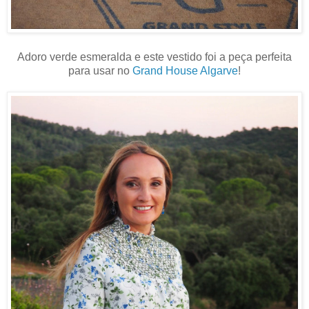
Adoro verde esmeralda e este vestido foi a peça perfeita
para usar no
Grand House Algarve
!