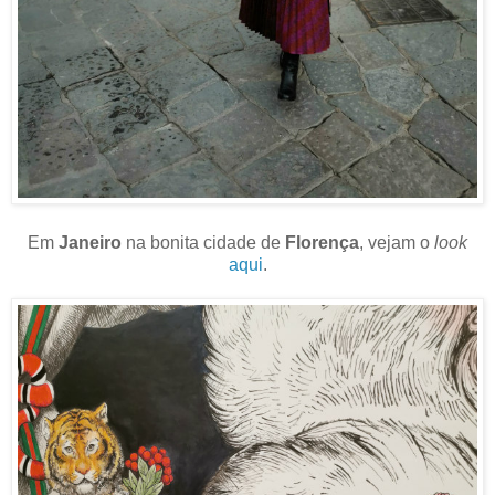
Em
Janeiro
na bonita cidade de
Florença
, vejam o
look
aqui
.