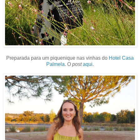
Preparada para um piquenique
nas vinhas do
Hotel Casa
Palmela
. O
post
aqui
.