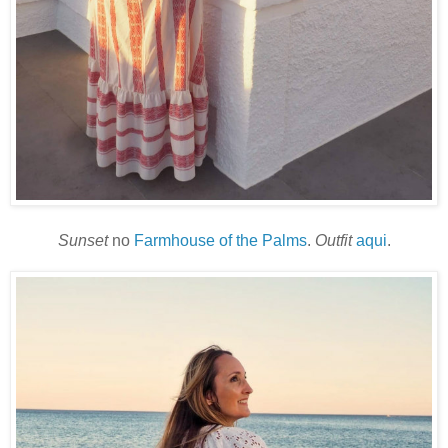
Sunset
no
Farmhouse of the Palms
.
Outfit
aqui
.