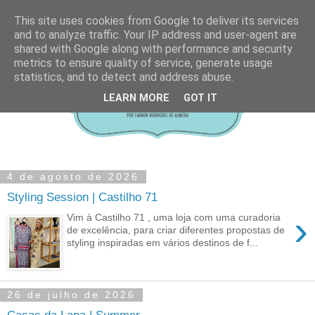
This site uses cookies from Google to deliver its services
and to analyze traffic. Your IP address and user-agent are
shared with Google along with performance and security
metrics to ensure quality of service, generate usage
statistics, and to detect and address abuse.
LEARN MORE
GOT IT
4 de agosto de 2026
Styling Session | Castilho 71
›
Vim à Castilho 71 , uma loja com uma curadoria
de excelência, para criar diferentes propostas de
styling inspiradas em vários destinos de f...
26 de julho de 2026