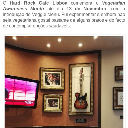
O
Hard Rock Cafe Lisboa
comemora o
Vegetarian
Awareness Month
até dia
13 de Novembro
, com a
introdução do Veggie Menu. Fui experimentar e embora não
seja vegetariana gostei bastante de alguns pratos e do facto
de contemplar opções saudáveis.