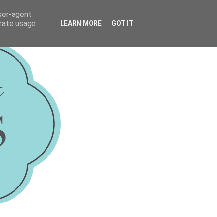
user-agent
erate usage
LEARN MORE
GOT IT