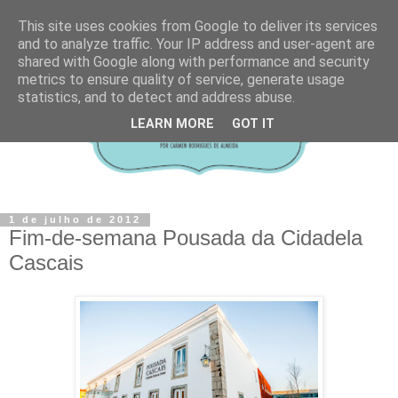
This site uses cookies from Google to deliver its services
and to analyze traffic. Your IP address and user-agent are
shared with Google along with performance and security
metrics to ensure quality of service, generate usage
statistics, and to detect and address abuse.
LEARN MORE
GOT IT
1 de julho de 2012
Fim-de-semana Pousada da Cidadela
Cascais