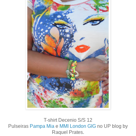
T-shirt Decenio S/S 12
Pulseiras
Pampa Mia
e
MMI London GIG
no UP blog by
Raquel Prates.