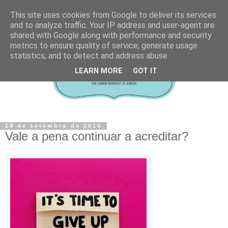
This site uses cookies from Google to deliver its services
and to analyze traffic. Your IP address and user-agent are
shared with Google along with performance and security
metrics to ensure quality of service, generate usage
statistics, and to detect and address abuse.
LEARN MORE
GOT IT
19 de setembro de 2010
Vale a pena continuar a acreditar?