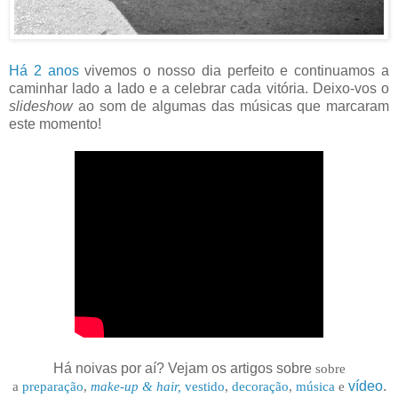
Há 2 anos
vivemos o nosso dia perfeito e continuamos a
caminhar lado a lado e a celebrar cada vitória. Deixo-vos o
slideshow
ao som de algumas das músicas que marcaram
este momento!
Há noivas por aí? Vejam os artigos sobre
sobre
a
preparação
,
make-up & hair
,
vestido
,
decoração
,
música
e
vídeo
.