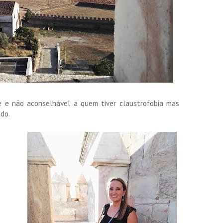
 e não aconselhável a quem tiver claustrofobia mas
do.