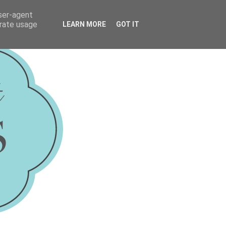
user-agent
erate usage
LEARN MORE
GOT IT