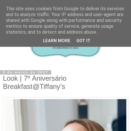
This site uses cookies from Google to deliver its services
and to analyze traffic. Your IP address and user-agent are
shared with Google along with performance and security
metrics to ensure quality of service, generate usage
statistics, and to detect and address abuse.
LEARN MORE
GOT IT
9 de março de 2017
Look | 7º Aniversário
Breakfast@Tiffany's