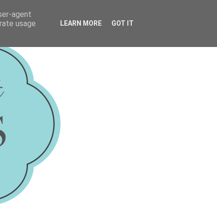
user-agent
erate usage
LEARN MORE
GOT IT