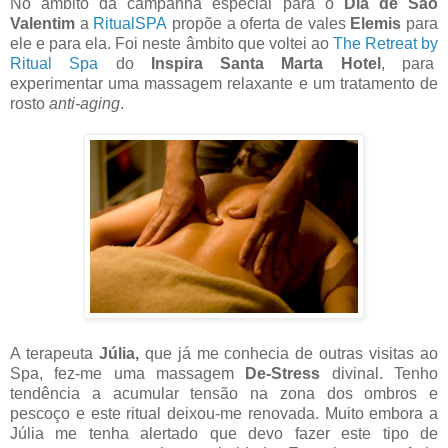
No âmbito da campanha especial para o
Dia de São
Valentim
a
RitualSPA
propõe a oferta de vales
Elemis
para
ele e para ela. Foi neste âmbito que voltei ao
The Retreat by
Ritual Spa
do
Inspira Santa Marta Hotel
, para
experimentar uma massagem relaxante e um tratamento de
rosto
anti-aging
.
A terapeuta
Júlia,
que já me conhecia de outras visitas ao
Spa, fez-me uma massagem
De-Stress
divinal. Tenho
tendência a acumular tensão na zona dos ombros e
pescoço e este ritual deixou-me renovada. Muito embora a
Júlia me tenha alertado que devo fazer este tipo de