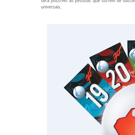
será possível as pessoas que sofrem de dalton
universais,