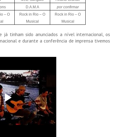
Sons
D.A.M.A
por confirmar
io – O
Rock in Rio – O
Rock in Rio – O
al
Musical
Musical
já tinham sido anunciados a nível internacional, os
nacional e durante a conferência de imprensa tivemos