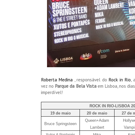
Roberta Medina
, responsável do
Rock in Rio
,
vez no
Parque da Bela Vista
em Lisboa, nos dia
imperdível!
ROCK IN RIO-LISBOA 2
19 de maio
20 de maio
27 de 
Queen+Adam
Hollyw
Bruce Springsteen
Lambert
Vampi
Xutos & Pontapés
Mika
Kor