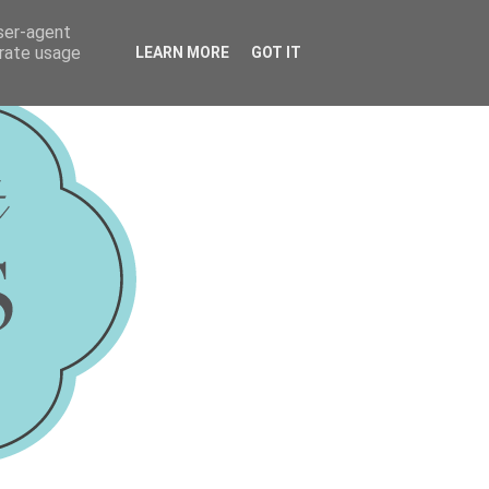
user-agent
erate usage
LEARN MORE
GOT IT