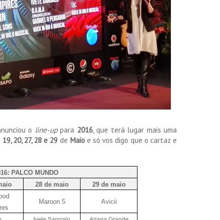
 anunciou o
line-up
para
2016
, que terá lugar mais uma
s
19, 20, 27, 28 e 29
de
Maio
e só vos digo que o cartaz e
016: PALCO MUNDO
maio
28 de maio
29 de maio
ood
Maroon 5
Avicii
res
n
Ivete Sangalo
Ariana Grande