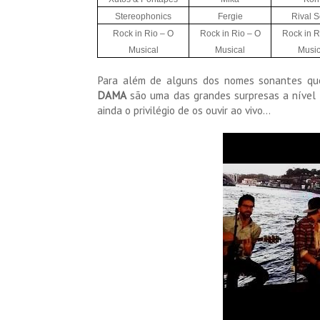
Stereophonics
Fergie
Rival 
Rock in Rio – O
Rock in Rio – O
Rock in R
Musical
Musical
Music
Para além de alguns dos nomes sonantes que 
DAMA
são uma das grandes surpresas a nível 
ainda o privilégio de os ouvir ao vivo...