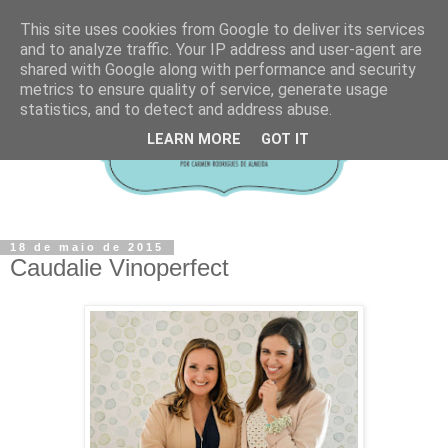
This site uses cookies from Google to deliver its services
and to analyze traffic. Your IP address and user-agent are
shared with Google along with performance and security
metrics to ensure quality of service, generate usage
statistics, and to detect and address abuse.
LEARN MORE
GOT IT
18 de maio de 2015
Caudalie Vinoperfect