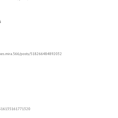
6
m/ines.mira.566/posts/518266484892032
s/516135161771320