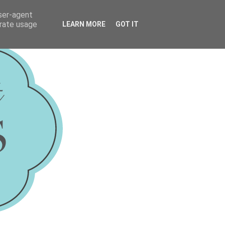
user-agent
erate usage
LEARN MORE
GOT IT