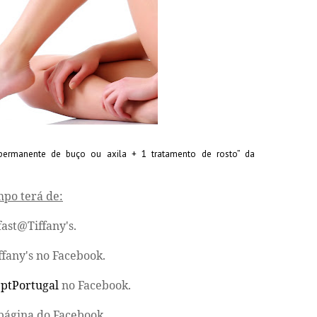
 permanente de buço ou axila + 1 tratamento de rosto” da
mpo terá de:
ast@Tiffany's.
fany's
no Facebook.
ptPortugal
no Facebook.
 página do Facebook.