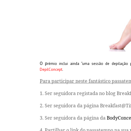
O p
rémio inclui ainda “uma sessão de depilação
DepilConcept
.
Para participar neste fantástico passate
1. Ser seguidora registada no blog
Breakf
2. Ser seguidora da página
Breakfast@Tif
3. Ser seguidora da página da
BodyConce
4. Partilhar o link do passatempo na sua