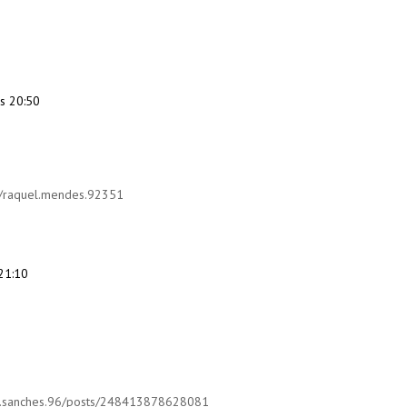
s 20:50
om/raquel.mendes.92351
21:10
ta.sanches.96/posts/248413878628081