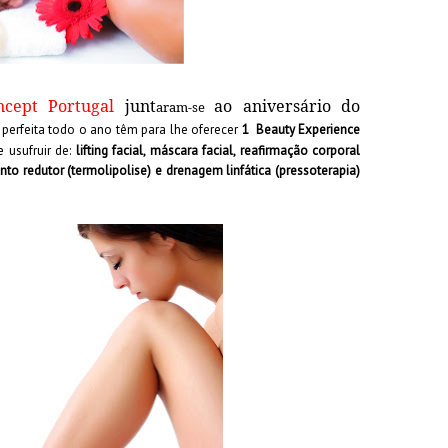
ncept Portugal
junt
ao aniversário do
aram-se
 perfeita todo o ano têm para lhe oferecer
1 Beauty Experience
usufruir de:
lifting facial, máscara facial, reafirmação corporal
ento redutor (termolipolise) e drenagem linfática (pressoterapia)