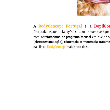
A
BodyConcept Portugal
e a
DepilCo
“Breakfast@Tiffany’s” e como
quer que fique
com
6 tratamentos de programa mensal
em que pode 
(electroestimulação), crioterapia, termoterapia, tratam
na clínica
BodyConcept
mais perto de si.