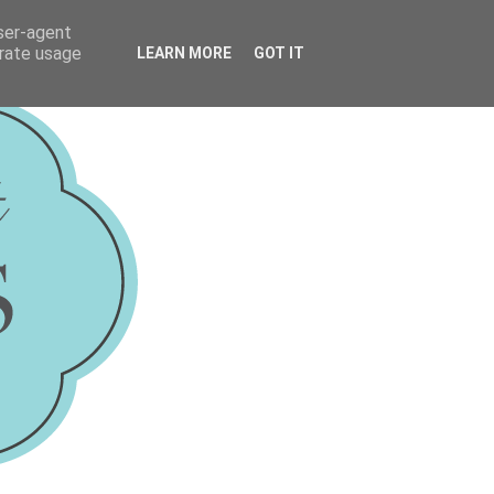
user-agent
erate usage
LEARN MORE
GOT IT