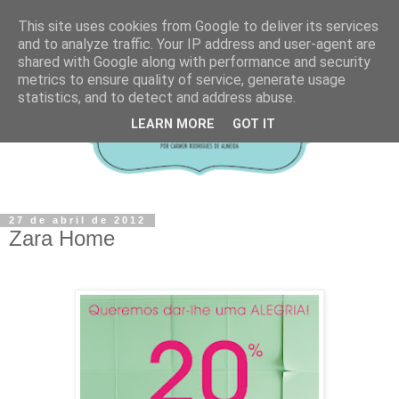
This site uses cookies from Google to deliver its services
and to analyze traffic. Your IP address and user-agent are
shared with Google along with performance and security
metrics to ensure quality of service, generate usage
statistics, and to detect and address abuse.
LEARN MORE
GOT IT
27 de abril de 2012
Zara Home