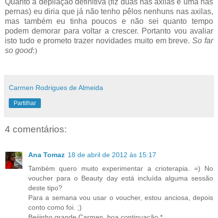
Quanto à depilação definitiva (fiz duas nas axilas e uma nas
pernas) eu diria que já não tenho pêlos nenhuns nas axilas,
mas também eu tinha poucos e não sei quanto tempo
podem demorar para voltar a crescer. Portanto vou avaliar
isto tudo e prometo trazer novidades muito em breve.
So far
so good
:)
Carmen Rodrigues de Almeida
Partilhar
4 comentários:
Ana Tomaz
18 de abril de 2012 às 15:17
Também quero muito experimentar a crioterapia. =) No
voucher para o Beauty day está incluída alguma sessão
deste tipo?
Para a semana vou usar o voucher, estou anciosa, depois
conto como foi. ;)
Beijinho grande Carmen, boa continuação.*