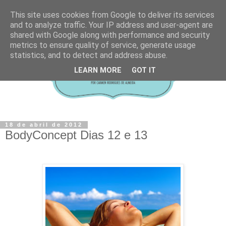
This site uses cookies from Google to deliver its services
and to analyze traffic. Your IP address and user-agent are
shared with Google along with performance and security
metrics to ensure quality of service, generate usage
statistics, and to detect and address abuse.
LEARN MORE
GOT IT
18 de abril de 2012
BodyConcept Dias 12 e 13