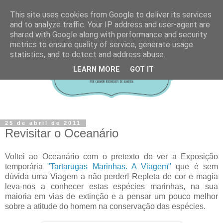
This site uses cookies from Google to deliver its services
and to analyze traffic. Your IP address and user-agent are
shared with Google along with performance and security
metrics to ensure quality of service, generate usage
statistics, and to detect and address abuse.
LEARN MORE
GOT IT
25 de abril de 2011
Revisitar o Oceanário
Voltei ao Oceanário com o pretexto de ver a Exposição
temporária
"Tartarugas Marinhas. A Viagem"
que é sem
dúvida uma Viagem a não perder! Repleta de cor e magia
leva-nos a conhecer estas espécies marinhas, na sua
maioria em vias de extinção e a pensar um pouco melhor
sobre a atitude do homem na conservação das espécies.