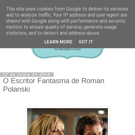
This site uses cookies from Google to deliver its services
and to analyze traffic. Your IP address and user-agent are
shared with Google along with performance and security
metrics to ensure quality of service, generate usage
statistics, and to detect and address abuse.
LEARN MORE
GOT IT
17 de julho de 2010
O Escritor Fantasma de Roman
Polanski