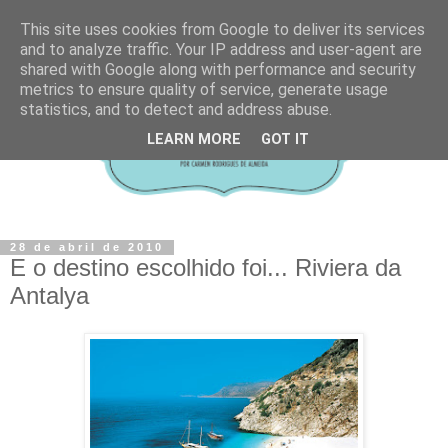
This site uses cookies from Google to deliver its services
and to analyze traffic. Your IP address and user-agent are
shared with Google along with performance and security
metrics to ensure quality of service, generate usage
statistics, and to detect and address abuse.
LEARN MORE
GOT IT
28 de abril de 2010
E o destino escolhido foi... Riviera da
Antalya