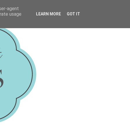
user-agent
erate usage
LEARN MORE
GOT IT