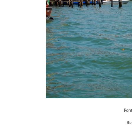
Pont
Ri