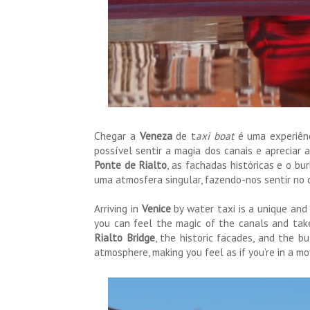
Chegar a
Veneza
de t
axi boat
é uma experiênc
possível sentir a magia dos canais e apreciar
Ponte de Rialto
, as fachadas históricas e o b
uma atmosfera singular, fazendo-nos sentir no c
Arriving in
Venice
by water taxi is a unique and
you can feel the magic of the canals and take
Rialto Bridge
, the historic facades, and the b
atmosphere, making you feel as if you’re in a mo