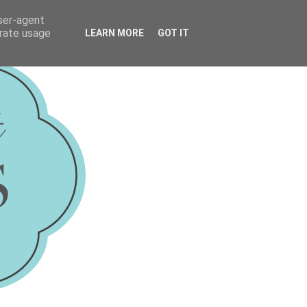
user-agent
erate usage
LEARN MORE
GOT IT