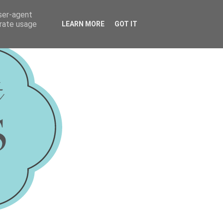
user-agent
erate usage
LEARN MORE
GOT IT