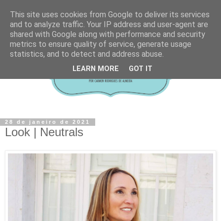
This site uses cookies from Google to deliver its services
and to analyze traffic. Your IP address and user-agent are
shared with Google along with performance and security
metrics to ensure quality of service, generate usage
statistics, and to detect and address abuse.
LEARN MORE
GOT IT
28 de janeiro de 2021
Look | Neutrals