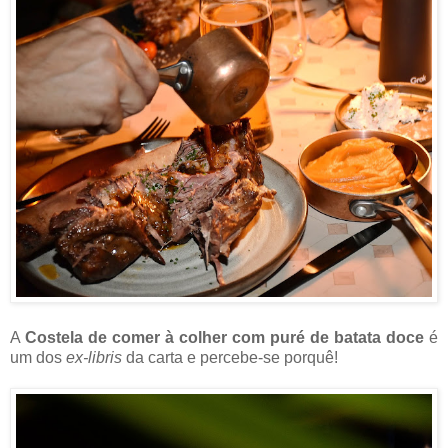
A
Costela de comer à colher com puré de batata doce
é
um dos
ex-libris
da carta e percebe-se porquê!