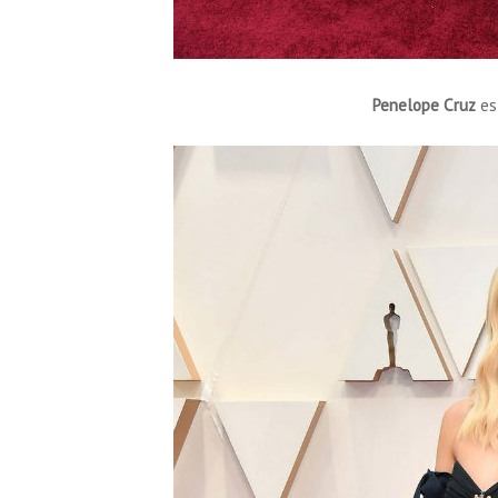
Penelope Cruz
es