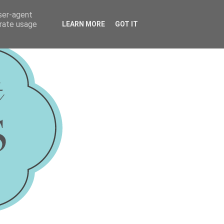
user-agent
erate usage
LEARN MORE
GOT IT