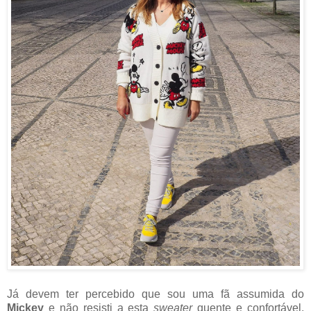
Já devem ter percebido que sou uma fã assumida do
Mickey
e não resisti a esta
sweater
quente e confortável.