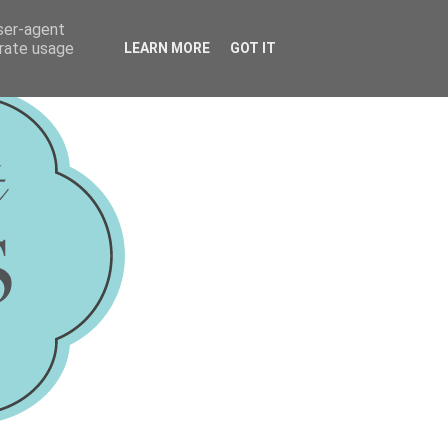
user-agent
erate usage
LEARN MORE
GOT IT