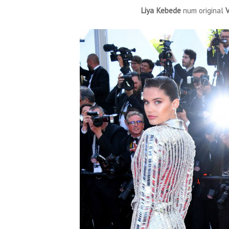
Liya Kebede
num original
V