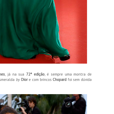
nes
, já na sua
72ª edição
, é sempre uma montra de
smeralda
by
Dior
e com brincos
Chopard
foi sem dúvida