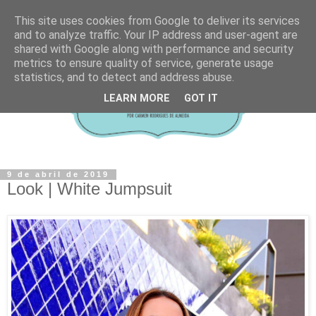
This site uses cookies from Google to deliver its services
and to analyze traffic. Your IP address and user-agent are
shared with Google along with performance and security
metrics to ensure quality of service, generate usage
statistics, and to detect and address abuse.
LEARN MORE
GOT IT
9 de abril de 2019
Look | White Jumpsuit