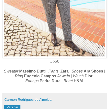
Look
Sweater
Massimo Dutti
|
Pants
Zara
|
Shoes
Ara Shoes
|
Ring
Eugénio Campos
Jewels
|
Watch
Dior
|
Earings
Pedra Dura
|
Beret
H&M
Carmen Rodrigues de Almeida
Partilhar