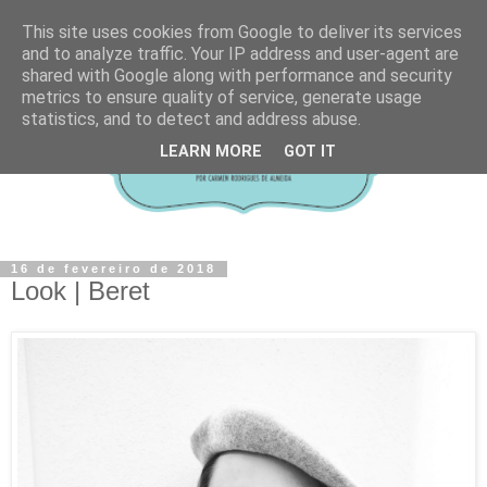
This site uses cookies from Google to deliver its services
and to analyze traffic. Your IP address and user-agent are
shared with Google along with performance and security
metrics to ensure quality of service, generate usage
statistics, and to detect and address abuse.
LEARN MORE
GOT IT
16 de fevereiro de 2018
Look | Beret