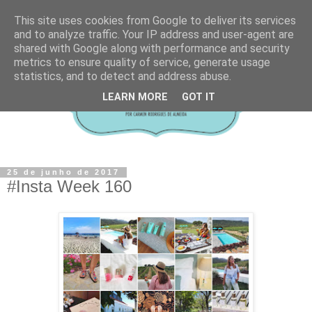
This site uses cookies from Google to deliver its services
and to analyze traffic. Your IP address and user-agent are
shared with Google along with performance and security
metrics to ensure quality of service, generate usage
statistics, and to detect and address abuse.
LEARN MORE
GOT IT
25 de junho de 2017
#Insta Week 160