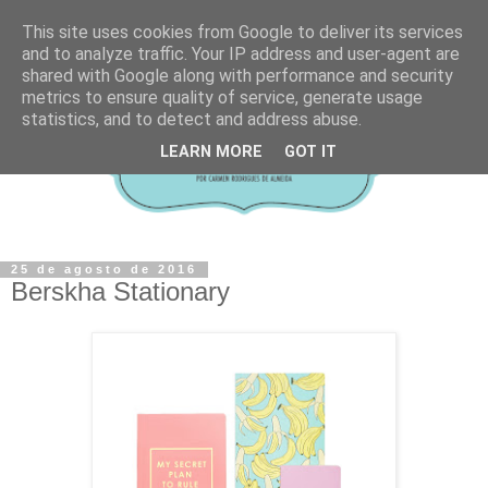
This site uses cookies from Google to deliver its services
and to analyze traffic. Your IP address and user-agent are
shared with Google along with performance and security
metrics to ensure quality of service, generate usage
statistics, and to detect and address abuse.
LEARN MORE
GOT IT
25 de agosto de 2016
Berskha Stationary