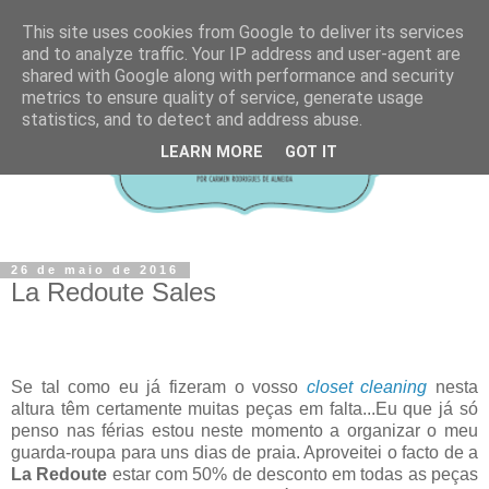
This site uses cookies from Google to deliver its services
and to analyze traffic. Your IP address and user-agent are
shared with Google along with performance and security
metrics to ensure quality of service, generate usage
statistics, and to detect and address abuse.
LEARN MORE
GOT IT
26 de maio de 2016
La Redoute Sales
Se tal como eu já fizeram o vosso
closet cleaning
nesta
altura têm certamente muitas peças em falta...Eu que já só
penso nas férias estou neste momento a organizar o meu
guarda-roupa para uns dias de praia. Aproveitei o facto de a
La Redoute
estar com 50% de desconto em todas as peças