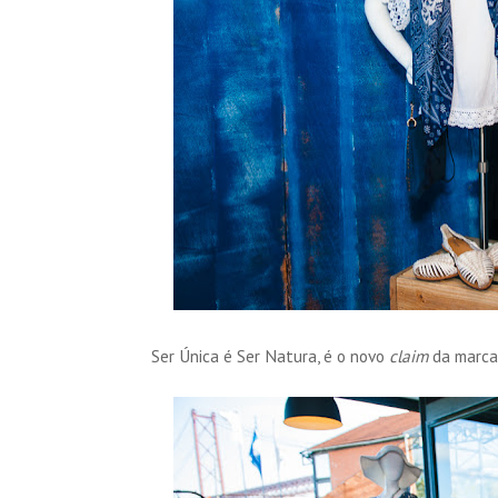
Ser Única é Ser Natura, é o novo
claim
da marca