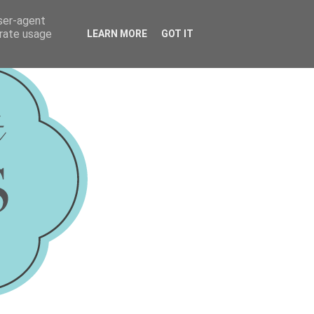
user-agent
erate usage
LEARN MORE
GOT IT