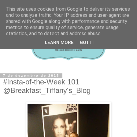
This site uses cookies from Google to deliver its services
and to analyze traffic. Your IP address and user-agent are
shared with Google along with performance and security
metrics to ensure quality of service, generate usage
statistics, and to detect and address abuse.
LEARN MORE
GOT IT
7 de dezembro de 2015
#Insta-of-the-Week 101
@Breakfast_Tiffany's_Blog