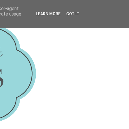
user-agent
erate usage
LEARN MORE
GOT IT