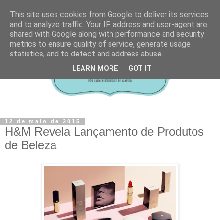
This site uses cookies from Google to deliver its services
and to analyze traffic. Your IP address and user-agent are
shared with Google along with performance and security
metrics to ensure quality of service, generate usage
statistics, and to detect and address abuse.
LEARN MORE
GOT IT
12 de maio de 2015
H&M Revela Lançamento de Produtos
de Beleza