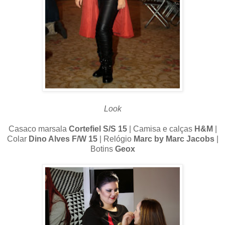
Look
Casaco marsala
Cortefiel S/S 15
| Camisa e calças
H&M
|
Colar
Dino Alves F/W 15
| Relógio
Marc by Marc Jacobs
|
Botins
Geox