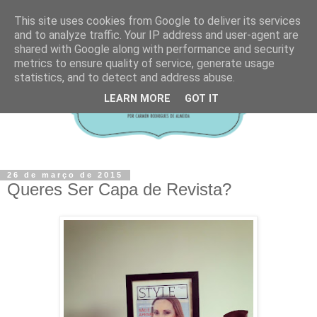
This site uses cookies from Google to deliver its services
and to analyze traffic. Your IP address and user-agent are
shared with Google along with performance and security
metrics to ensure quality of service, generate usage
statistics, and to detect and address abuse.
LEARN MORE
GOT IT
26 de março de 2015
Queres Ser Capa de Revista?