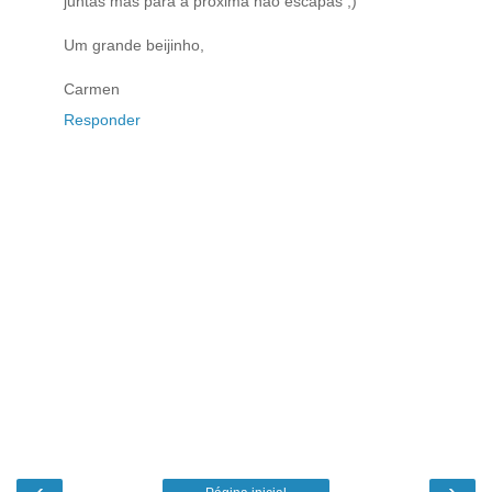
juntas mas para a próxima não escapas ;)
Um grande beijinho,
Carmen
Responder
‹
›