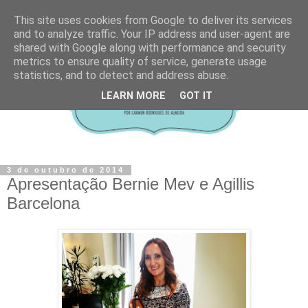
This site uses cookies from Google to deliver its services
and to analyze traffic. Your IP address and user-agent are
shared with Google along with performance and security
metrics to ensure quality of service, generate usage
statistics, and to detect and address abuse.
LEARN MORE
GOT IT
3 de outubro de 2014
Apresentação Bernie Mev e Agillis
Barcelona