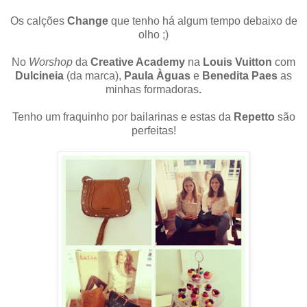
Os calções
Change
que tenho há algum tempo debaixo de
olho ;)
No
Worshop
da
Creative Academy
na
Louis Vuitton
com
Dulcineia
(da marca),
Paula Àguas
e
Benedita Paes
as
minhas formadoras
.
Tenho um fraquinho por bailarinas e estas da
Repetto
são
perfeitas!