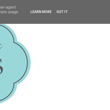
user-agent
erate usage
LEARN MORE
GOT IT