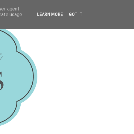
user-agent
erate usage
LEARN MORE
GOT IT