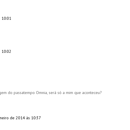
s 10:01
s 10:02
magem do passatempo Omnia, será só a mim que aconteceu?
aneiro de 2014 às 10:37