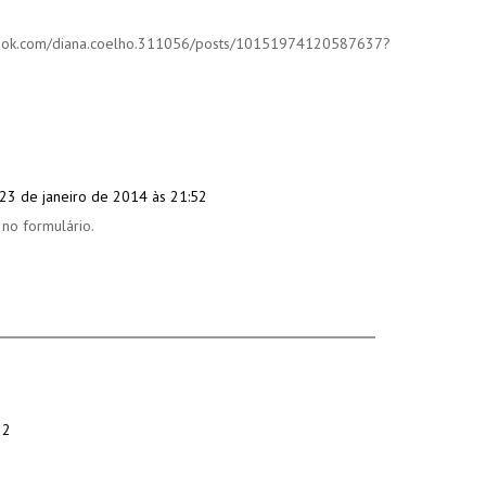
ok.com/diana.coelho.311056/posts/10151974120587637?
23 de janeiro de 2014 às 21:52
no formulário.
22