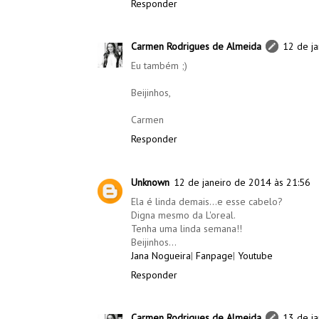
Responder
Carmen Rodrigues de Almeida
12 de j
Eu também ;)
Beijinhos,
Carmen
Responder
Unknown
12 de janeiro de 2014 às 21:56
Ela é linda demais...e esse cabelo?
Digna mesmo da L'oreal.
Tenha uma linda semana!!
Beijinhos...
Jana Nogueira
|
Fanpage
|
Youtube
Responder
Carmen Rodrigues de Almeida
13 de j