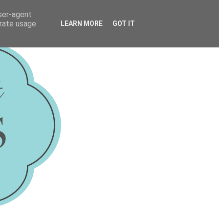
user-agent
erate usage
LEARN MORE
GOT IT