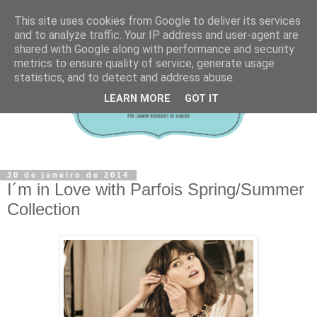
This site uses cookies from Google to deliver its services
and to analyze traffic. Your IP address and user-agent are
shared with Google along with performance and security
metrics to ensure quality of service, generate usage
statistics, and to detect and address abuse.
LEARN MORE
GOT IT
30 de janeiro de 2014
I´m in Love with Parfois Spring/Summer
Collection