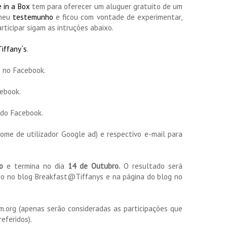
 in a Box
tem para oferecer um aluguer gratuito de um
 meu
testemunho
e ficou com vontade de experimentar,
ticipar sigam as intruções abaixo.
iffany`s
.
s
no Facebook.
ebook.
 do Facebook.
(nome de utilizador Google ad) e respectivo e-mail para
ro
e termina no dia
14 de Outubro.
O resultado será
o no blog Breakfast@Tiffanys e na página do blog no
m.org (apenas serão consideradas as participações que
eferidos).