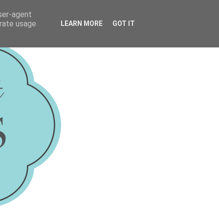
user-agent
erate usage
LEARN MORE
GOT IT