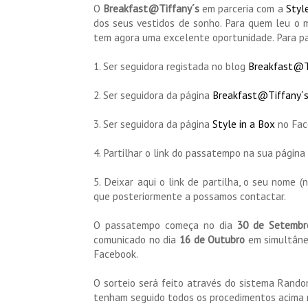
O
Breakfast@Tiffany´s
em parceria com a
Style
dos seus vestidos de sonho. Para quem leu o
tem agora uma excelente oportunidade. Para par
1. Ser seguidora registada no blog
Breakfast@T
2. Ser seguidora da página
Breakfast@Tiffany´
3. Ser seguidora da página
Style in a Box
no Fac
4. Partilhar o link do passatempo na sua página
5. Deixar aqui o link de partilha, o seu nome 
que posteriormente a possamos contactar.
O passatempo começa no dia
30 de Setemb
comunicado no dia
16 de Outubro
em simultâne
Facebook.
O sorteio será feito através do sistema Rando
tenham seguido todos os procedimentos acima r