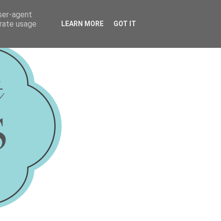
user-agent
erate usage
LEARN MORE
GOT IT