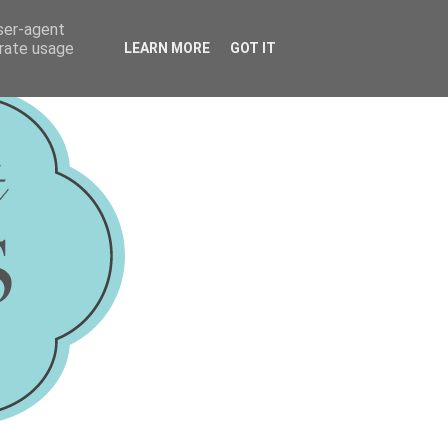
user-agent
erate usage
LEARN MORE
GOT IT