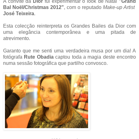
A convite da
Dior
fui experimentar o look de Natal
"Grand
Bal Noël/Christmas 2012"
,
com o reputado
Make-up Artist
José Teixeira
.
Esta colecção reinterpreta os Grandes Bailes da Dior com
uma elegância contemporânea e uma pitada de
atrevimento.
Garanto que me senti uma verdadeira musa por um dia! A
fotógrafa
Rute Obadia
captou toda a magia deste encontro
numa sessão fotográfica que partilho convosco.