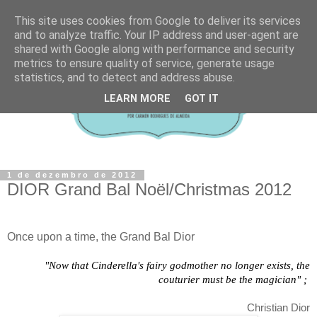
This site uses cookies from Google to deliver its services
and to analyze traffic. Your IP address and user-agent are
shared with Google along with performance and security
metrics to ensure quality of service, generate usage
statistics, and to detect and address abuse.
LEARN MORE
GOT IT
1 de dezembro de 2012
DIOR Grand Bal Noël/Christmas 2012
Once upon a time, the Grand Bal Dior
"Now that Cinderella's fairy godmother no longer exists, the
couturier must be the magician" ;
Christian Dior