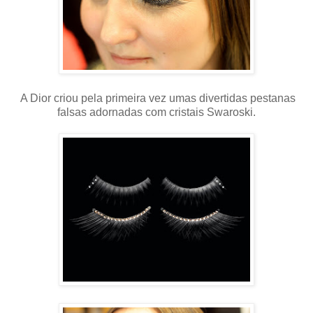
A Dior criou pela primeira vez umas divertidas pestanas
falsas adornadas com cristais Swaroski.