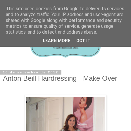
This site uses cookies from Google to deliver its services
and to analyze traffic. Your IP address and user-agent are
shared with Google along with performance and security
metrics to ensure quality of service, generate usage
statistics, and to detect and address abuse.
LEARN MORE
GOT IT
16 de setembro de 2012
Anton Beill Hairdressing - Make Over